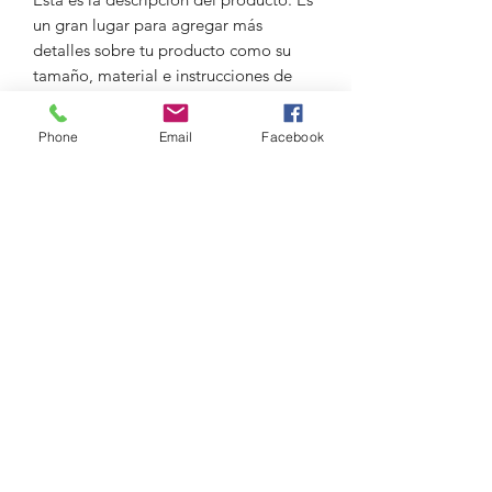
un gran lugar para agregar más
detalles sobre tu producto como su
tamaño, material e instrucciones de
cuidado y limpieza.
Phone
Email
Facebook
INFORMACIÓN DEL
PRODUCTO
Esta es la información detallada de tu
POLÍTICA DE DEVOLUCIÓN
producto. Es un gran lugar para
agregar más detalles sobre tu
Y REEMBOLSO
producto como su tamaño, material e
instrucciones de cuidado y limpieza.
Esta es la política de devolución y
También es un buen espacio para que
POLÍTICA DE ENVÍOS
reembolso. Es un gran lugar para
escribas que hace que tu producto sea
enseñarle a tus clientes qué hacer en
tan especial y cómo tus clientes se
Esta es la política de envíos. Es un gran
caso de que no estén satisfechos con
pueden beneficiar con el.
lugar para agregar más información
su compra. Tener una política de
sobre tus métodos de envío. Tener una
devolución o reembolso es una gran